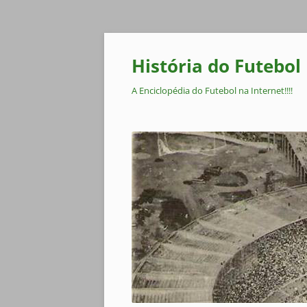
Pular
para
o
História do Futebol
conteúdo
A Enciclopédia do Futebol na Internet!!!!