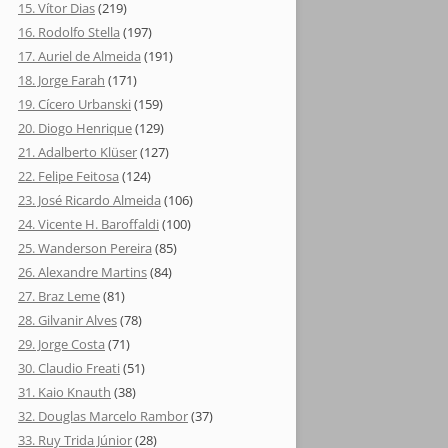
15. Vítor Dias
(219)
16. Rodolfo Stella
(197)
17. Auriel de Almeida
(191)
18. Jorge Farah
(171)
19. Cícero Urbanski
(159)
20. Diogo Henrique
(129)
21. Adalberto Klüser
(127)
22. Felipe Feitosa
(124)
23. José Ricardo Almeida
(106)
24. Vicente H. Baroffaldi
(100)
25. Wanderson Pereira
(85)
26. Alexandre Martins
(84)
27. Braz Leme
(81)
28. Gilvanir Alves
(78)
29. Jorge Costa
(71)
30. Claudio Freati
(51)
31. Kaio Knauth
(38)
32. Douglas Marcelo Rambor
(37)
33. Ruy Trida Júnior
(28)