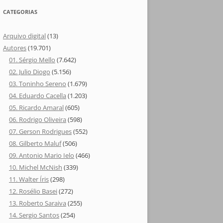
CATEGORIAS
Arquivo digital
(13)
Autores
(19.701)
01. Sérgio Mello
(7.642)
02. Julio Diogo
(5.156)
03. Toninho Sereno
(1.679)
04. Eduardo Cacella
(1.203)
05. Ricardo Amaral
(605)
06. Rodrigo Oliveira
(598)
07. Gerson Rodrigues
(552)
08. Gilberto Maluf
(506)
09. Antonio Mario Ielo
(466)
10. Michel McNish
(339)
11. Walter Íris
(298)
12. Rosélio Basei
(272)
13. Roberto Saraiva
(255)
14. Sergio Santos
(254)