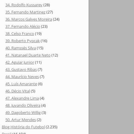
34. Rodolfo Kussarev
(28)
35. Fernando Martinez
(27)
36. Marcos Galves Moreira
(24)
37. Fernando Alécio
(23)
38. Celso Franco
(19)
39. Roberto Pypcak
(16)
40. Ramssés Silva
(15)
41. Natanael Duarte Neto
(12)
42. Aguiar Junior
(11)
43. Gustavo Ribas
(7)
44. Maurício Neves
(7)
45. Luís Amarante
(6)
46. Décio Vital
(5)
47. Alexandre Lima
(4)
48. Juvando Oliveira
(4)
49. Dagoberto Willig
(3)
50. Artur Mendes
(2)
Blog História do Futebol
(2.235)