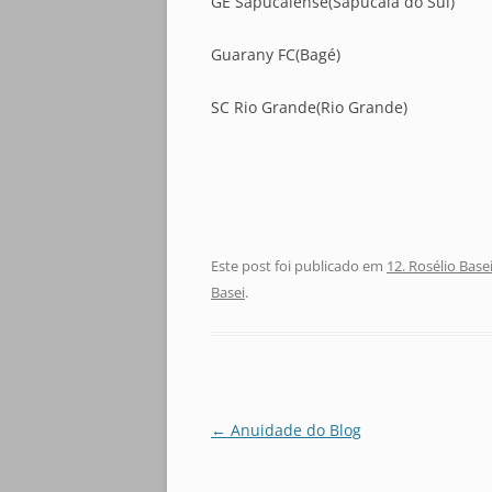
GE Sapucaiense(Sapucaia do Sul)
Guarany FC(Bagé)
SC Rio Grande(Rio Grande)
Este post foi publicado em
12. Rosélio Base
Basei
.
Navegação
←
Anuidade do Blog
de
posts