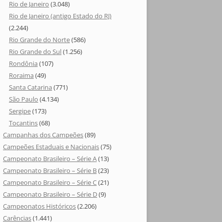
Rio de Janeiro
(3.048)
Rio de Janeiro (antigo Estado do RJ)
(2.244)
Rio Grande do Norte
(586)
Rio Grande do Sul
(1.256)
Rondônia
(107)
Roraima
(49)
Santa Catarina
(771)
São Paulo
(4.134)
Sergipe
(173)
Tocantins
(68)
Campanhas dos Campeões
(89)
Campeões Estaduais e Nacionais
(75)
Campeonato Brasileiro – Série A
(13)
Campeonato Brasileiro – Série B
(23)
Campeonato Brasileiro – Série C
(21)
Campeonato Brasileiro – Série D
(9)
Campeonatos Históricos
(2.206)
Carências
(1.441)