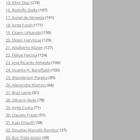
15. Vítor Dias
(219)
16. Rodolfo Stella
(197)
17. Auriel de Almeida
(191)
18. Jorge Farah
(171)
19. Cícero Urbanski
(159)
20. Diogo Henrique
(129)
21. Adalberto Klüser
(127)
22. Felipe Feitosa
(124)
23. José Ricardo Almeida
(106)
24. Vicente H. Baroffaldi
(100)
25. Wanderson Pereira
(85)
26. Alexandre Martins
(84)
27. Braz Leme
(81)
28. Gilvanir Alves
(78)
29. Jorge Costa
(71)
30. Claudio Freati
(51)
31. Kaio Knauth
(38)
32. Douglas Marcelo Rambor
(37)
33. Ruy Trida Júnior
(28)