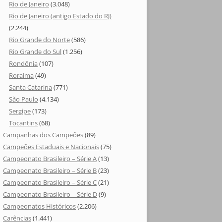
Rio de Janeiro
(3.048)
Rio de Janeiro (antigo Estado do RJ)
(2.244)
Rio Grande do Norte
(586)
Rio Grande do Sul
(1.256)
Rondônia
(107)
Roraima
(49)
Santa Catarina
(771)
São Paulo
(4.134)
Sergipe
(173)
Tocantins
(68)
Campanhas dos Campeões
(89)
Campeões Estaduais e Nacionais
(75)
Campeonato Brasileiro – Série A
(13)
Campeonato Brasileiro – Série B
(23)
Campeonato Brasileiro – Série C
(21)
Campeonato Brasileiro – Série D
(9)
Campeonatos Históricos
(2.206)
Carências
(1.441)