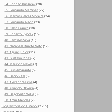
34. Rodolfo Kussarev
(28)
35. Fernando Martinez
(27)
36. Marcos Galves Moreira
(24)
37. Fernando Alécio
(23)
38. Celso Franco
(19)
39. Roberto Pypcak
(16)
40. Ramssés Silva
(15)
41. Natanael Duarte Neto
(12)
42. Aguiar Junior
(11)
43. Gustavo Ribas
(7)
44. Maurício Neves
(7)
45. Luís Amarante
(6)
46. Décio Vital
(5)
47. Alexandre Lima
(4)
48. Juvando Oliveira
(4)
49. Dagoberto Willig
(3)
50. Artur Mendes
(2)
Blog História do Futebol
(2.235)