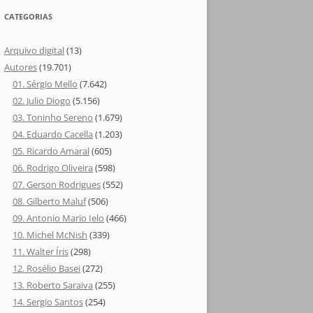
CATEGORIAS
Arquivo digital
(13)
Autores
(19.701)
01. Sérgio Mello
(7.642)
02. Julio Diogo
(5.156)
03. Toninho Sereno
(1.679)
04. Eduardo Cacella
(1.203)
05. Ricardo Amaral
(605)
06. Rodrigo Oliveira
(598)
07. Gerson Rodrigues
(552)
08. Gilberto Maluf
(506)
09. Antonio Mario Ielo
(466)
10. Michel McNish
(339)
11. Walter Íris
(298)
12. Rosélio Basei
(272)
13. Roberto Saraiva
(255)
14. Sergio Santos
(254)