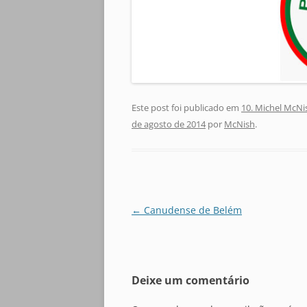
Este post foi publicado em
10. Michel McNi
de agosto de 2014
por
McNish
.
Navegação
←
Canudense de Belém
de
posts
Deixe um comentário