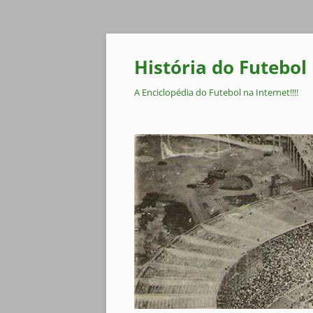
Pular
para
o
História do Futebol
conteúdo
A Enciclopédia do Futebol na Internet!!!!