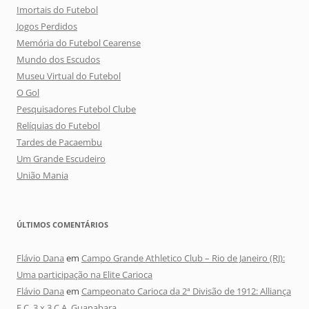
Imortais do Futebol
Jogos Perdidos
Memória do Futebol Cearense
Mundo dos Escudos
Museu Virtual do Futebol
O Gol
Pesquisadores Futebol Clube
Relíquias do Futebol
Tardes de Pacaembu
Um Grande Escudeiro
União Mania
ÚLTIMOS COMENTÁRIOS
Flávio Dana
em
Campo Grande Athletico Club – Rio de Janeiro (RJ):
Uma participação na Elite Carioca
Flávio Dana
em
Campeonato Carioca da 2ª Divisão de 1912: Alliança
F.C. 3 x 3 C.A. Guanabara