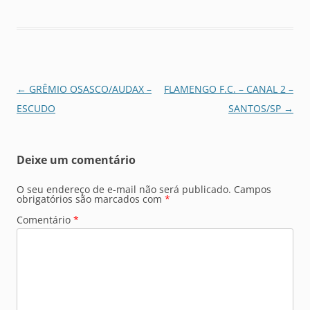
Navegação
←
GRÊMIO OSASCO/AUDAX –
FLAMENGO F.C. – CANAL 2 –
de
ESCUDO
SANTOS/SP
→
posts
Deixe um comentário
O seu endereço de e-mail não será publicado.
Campos
obrigatórios são marcados com
*
Comentário
*