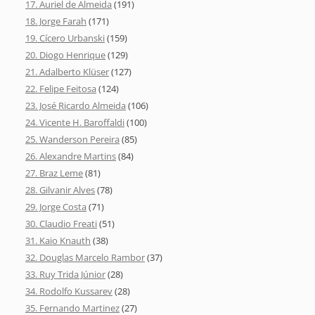
17. Auriel de Almeida
(191)
18. Jorge Farah
(171)
19. Cícero Urbanski
(159)
20. Diogo Henrique
(129)
21. Adalberto Klüser
(127)
22. Felipe Feitosa
(124)
23. José Ricardo Almeida
(106)
24. Vicente H. Baroffaldi
(100)
25. Wanderson Pereira
(85)
26. Alexandre Martins
(84)
27. Braz Leme
(81)
28. Gilvanir Alves
(78)
29. Jorge Costa
(71)
30. Claudio Freati
(51)
31. Kaio Knauth
(38)
32. Douglas Marcelo Rambor
(37)
33. Ruy Trida Júnior
(28)
34. Rodolfo Kussarev
(28)
35. Fernando Martinez
(27)