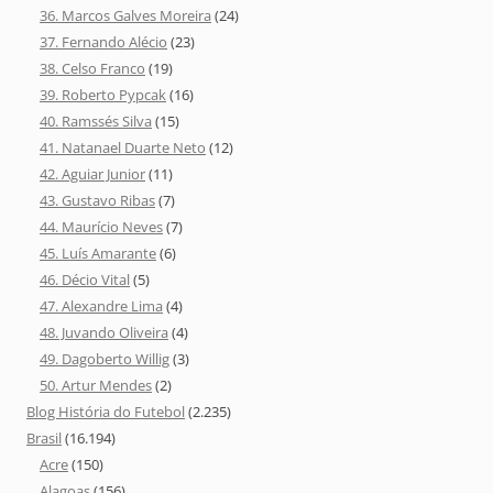
36. Marcos Galves Moreira
(24)
37. Fernando Alécio
(23)
38. Celso Franco
(19)
39. Roberto Pypcak
(16)
40. Ramssés Silva
(15)
41. Natanael Duarte Neto
(12)
42. Aguiar Junior
(11)
43. Gustavo Ribas
(7)
44. Maurício Neves
(7)
45. Luís Amarante
(6)
46. Décio Vital
(5)
47. Alexandre Lima
(4)
48. Juvando Oliveira
(4)
49. Dagoberto Willig
(3)
50. Artur Mendes
(2)
Blog História do Futebol
(2.235)
Brasil
(16.194)
Acre
(150)
Alagoas
(156)