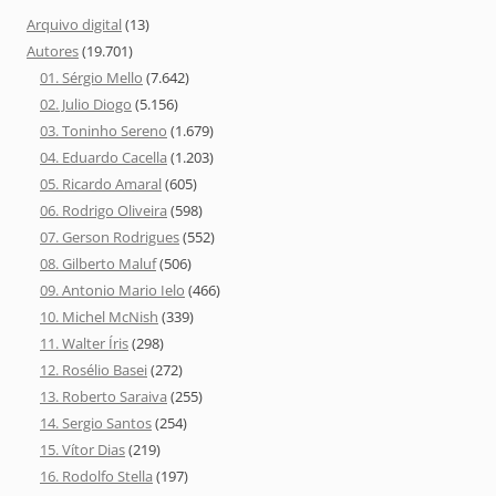
Arquivo digital
(13)
Autores
(19.701)
01. Sérgio Mello
(7.642)
02. Julio Diogo
(5.156)
03. Toninho Sereno
(1.679)
04. Eduardo Cacella
(1.203)
05. Ricardo Amaral
(605)
06. Rodrigo Oliveira
(598)
07. Gerson Rodrigues
(552)
08. Gilberto Maluf
(506)
09. Antonio Mario Ielo
(466)
10. Michel McNish
(339)
11. Walter Íris
(298)
12. Rosélio Basei
(272)
13. Roberto Saraiva
(255)
14. Sergio Santos
(254)
15. Vítor Dias
(219)
16. Rodolfo Stella
(197)