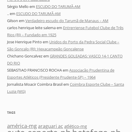
Sérgio Mello
em
ESCUDO DO TARUMÃ-AM
..
em
ESCUDO DO TARUMÃ-AM
Gilson
em
Verdadeiro escudo do Tarumã de Manaus – AM
carlos henrique leite salema
em
Entrerriense Futebol Clube de Três
Rios (RJ) – Fundado em 1925
Jose Henrique Pinto
em
Unidos do Porto da Pedra Social Clube –
São Gonçalo (RJ): Hexacampeão Gonçalense
Chichano Goncalvez
em
GRANDES GOLEADAS: VASCO 14-1 CANTO
DO RIO
SEBASTIAO FRANCISCO ROCHA
em
Associação Prudentina de
Esportes Atléticos (Presidente Prudente-SP) – 1964
Jornalista Moacir Coimbra Brasil
em
Coimbra Esporte Clube – Santa
Luzia (MG)
TAGS
américa-mg
araguari ac
atlético-mg