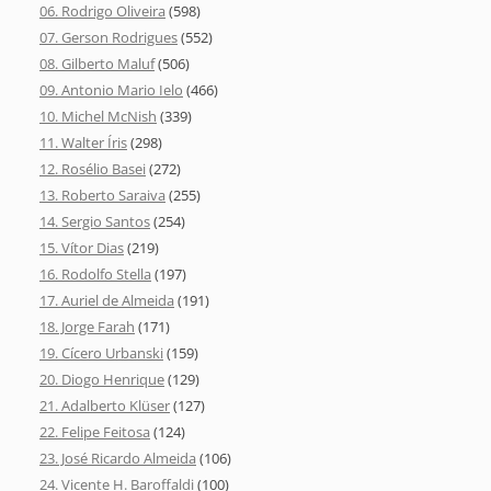
06. Rodrigo Oliveira
(598)
07. Gerson Rodrigues
(552)
08. Gilberto Maluf
(506)
09. Antonio Mario Ielo
(466)
10. Michel McNish
(339)
11. Walter Íris
(298)
12. Rosélio Basei
(272)
13. Roberto Saraiva
(255)
14. Sergio Santos
(254)
15. Vítor Dias
(219)
16. Rodolfo Stella
(197)
17. Auriel de Almeida
(191)
18. Jorge Farah
(171)
19. Cícero Urbanski
(159)
20. Diogo Henrique
(129)
21. Adalberto Klüser
(127)
22. Felipe Feitosa
(124)
23. José Ricardo Almeida
(106)
24. Vicente H. Baroffaldi
(100)