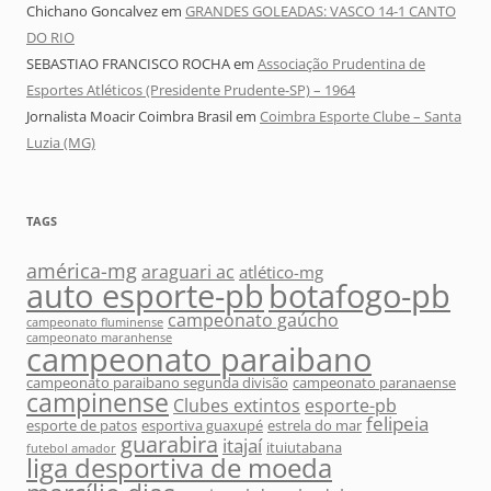
Chichano Goncalvez
em
GRANDES GOLEADAS: VASCO 14-1 CANTO
DO RIO
SEBASTIAO FRANCISCO ROCHA
em
Associação Prudentina de
Esportes Atléticos (Presidente Prudente-SP) – 1964
Jornalista Moacir Coimbra Brasil
em
Coimbra Esporte Clube – Santa
Luzia (MG)
TAGS
américa-mg
araguari ac
atlético-mg
auto esporte-pb
botafogo-pb
campeonato gaúcho
campeonato fluminense
campeonato maranhense
campeonato paraibano
campeonato paraibano segunda divisão
campeonato paranaense
campinense
Clubes extintos
esporte-pb
felipeia
esporte de patos
esportiva guaxupé
estrela do mar
guarabira
itajaí
ituiutabana
futebol amador
liga desportiva de moeda