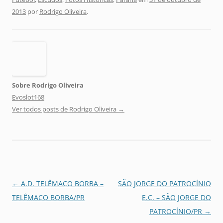
2013
por
Rodrigo Oliveira
.
Sobre Rodrigo Oliveira
Evoslot168
Ver todos posts de Rodrigo Oliveira
→
Navegação
←
A.D. TELÊMACO BORBA –
SÃO JORGE DO PATROCÍNIO
de
TELÊMACO BORBA/PR
E.C. – SÃO JORGE DO
posts
PATROCÍNIO/PR
→