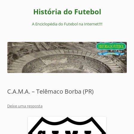
Pular
para
História do Futebol
o
conteúdo
A Enciclopédia do Futebol na Internet!!!!
C.A.M.A. – Telêmaco Borba (PR)
Deixe uma resposta