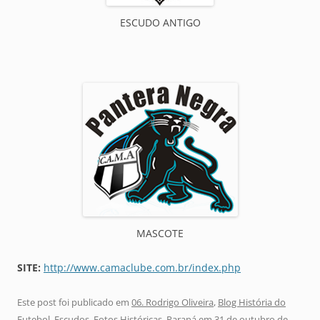
ESCUDO ANTIGO
MASCOTE
SITE:
http://www.camaclube.com.br/index.php
Este post foi publicado em
06. Rodrigo Oliveira
,
Blog História do
Futebol
,
Escudos
,
Fotos Históricas
,
Paraná
em
31 de outubro de