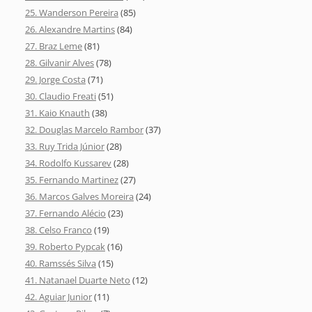
25. Wanderson Pereira
(85)
26. Alexandre Martins
(84)
27. Braz Leme
(81)
28. Gilvanir Alves
(78)
29. Jorge Costa
(71)
30. Claudio Freati
(51)
31. Kaio Knauth
(38)
32. Douglas Marcelo Rambor
(37)
33. Ruy Trida Júnior
(28)
34. Rodolfo Kussarev
(28)
35. Fernando Martinez
(27)
36. Marcos Galves Moreira
(24)
37. Fernando Alécio
(23)
38. Celso Franco
(19)
39. Roberto Pypcak
(16)
40. Ramssés Silva
(15)
41. Natanael Duarte Neto
(12)
42. Aguiar Junior
(11)