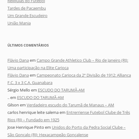
Relíquias do Futebol
Tardes de Pacaembu
Um Grande Escudeiro
União Mania
ÚLTIMOS COMENTÁRIOS
Flávio Dana
em
Campo Grande Athletico Club – Rio de Janeiro (RJ):
Uma participação na Elite Carioca
Flávio Dana
em
Campeonato Carioca da 2ª Divisão de 1912: Alliança
F.C. 3 x 3 C.A. Guanabara
Sérgio Mello
em
ESCUDO DO TARUMÃ-AM
..
em
ESCUDO DO TARUMÃ-AM
Gilson
em
Verdadeiro escudo do Tarumã de Manaus – AM
carlos henrique leite salema
em
Entrerriense Futebol Clube de Três
Rios (RJ) – Fundado em 1925
Jose Henrique Pinto
em
Unidos do Porto da Pedra Social Clube –
São Gonçalo (RJ): Hexacampeão Gonçalense