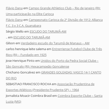
Flávio Dana
em
Campo Grande Athletico Club – Rio de Janeiro (RJ):
Uma participação na Elite Carioca
Flávio Dana
em
Campeonato Carioca da 2ª Divisão de 1912: Alliança
F.C. 3 x 3 C.A. Guanabara
Sérgio Mello
em
ESCUDO DO TARUMÃ-AM
..
em
ESCUDO DO TARUMÃ-AM
Gilson
em
Verdadeiro escudo do Tarumã de Manaus – AM
carlos henrique leite salema
em
Entrerriense Futebol Clube de Três
Rios (RJ) – Fundado em 1925
Jose Henrique Pinto
em
Unidos do Porto da Pedra Social Clube –
São Gonçalo (RJ): Hexacampeão Gonçalense
Chichano Goncalvez
em
GRANDES GOLEADAS: VASCO 14-1 CANTO
DO RIO
SEBASTIAO FRANCISCO ROCHA
em
Associação Prudentina de
Esportes Atléticos (Presidente Prudente-SP) – 1964
Jornalista Moacir Coimbra Brasil
em
Coimbra Esporte Clube – Santa
Luzia (MG)