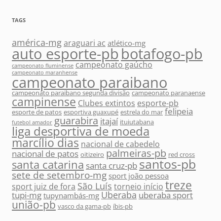
TAGS
américa-mg
araguari ac
atlético-mg
auto esporte-pb
botafogo-pb
campeonato gaúcho
campeonato fluminense
campeonato maranhense
campeonato paraibano
campeonato paraibano segunda divisão
campeonato paranaense
campinense
Clubes extintos
esporte-pb
felipeia
esporte de patos
esportiva guaxupé
estrela do mar
guarabira
itajaí
ituiutabana
futebol amador
liga desportiva de moeda
marcílio dias
nacional de cabedelo
palmeiras-pb
nacional de patos
oitizeiro
red cross
santos-pb
santa catarina
santa cruz-pb
sete de setembro-mg
sport joão pessoa
treze
São Luís
sport juiz de fora
torneio início
Uberaba
tupi-mg
uberaba sport
tupynambás-mg
união-pb
vasco da gama-pb
íbis-pb