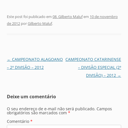
Este post foi publicado em
08. Gilberto Maluf
em
10 de novembro
de 2012
por
Gilberto Maluf
.
Navegação
←
CAMPEONATO ALAGOANO
CAMPEONATO CATARINENSE
de
– 2ª DIVISÃO – 2012
– DIVISÃO ESPECIAL (2ª
posts
DIVISÃO) – 2012
→
Deixe um comentário
O seu endereço de e-mail não será publicado.
Campos
obrigatórios são marcados com
*
Comentário
*