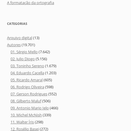
A formatação da ortografia
CATEGORIAS
Arquivo digital
(13)
Autores
(19.701)
01. Sérgio Mello
(7.642)
02. Julio Diogo
(5.156)
03. Toninho Sereno
(1.679)
04. Eduardo Cacella
(1.203)
05. Ricardo Amaral
(605)
06. Rodrigo Oliveira
(598)
07. Gerson Rodrigues
(552)
08. Gilberto Maluf
(506)
09. Antonio Mario Ielo
(466)
10. Michel McNish
(339)
11. Walter Íris
(298)
12. Rosélio Basei
(272)