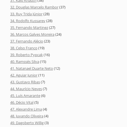
31. Kaio Knauth
(38)
32. Douglas Marcelo Rambor
(37)
33. Ruy Trida Júnior
(28)
34. Rodolfo Kussarev
(28)
35. Fernando Martinez
(27)
36. Marcos Galves Moreira
(24)
37. Fernando Alécio
(23)
38. Celso Franco
(19)
39. Roberto Pypcak
(16)
40. Ramssés Silva
(15)
41. Natanael Duarte Neto
(12)
42. Aguiar Junior
(11)
43. Gustavo Ribas
(7)
44. Maurício Neves
(7)
45. Luís Amarante
(6)
46. Décio Vital
(5)
47. Alexandre Lima
(4)
48. Juvando Oliveira
(4)
49. Dagoberto Willig
(3)