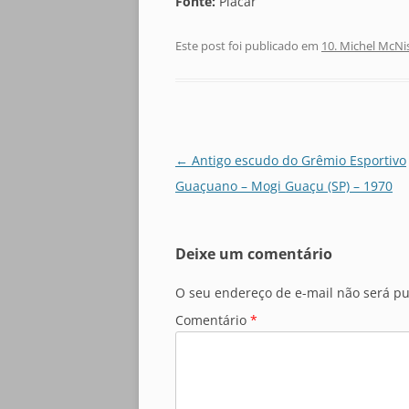
Fonte:
Placar
Este post foi publicado em
10. Michel McNi
Navegação
←
Antigo escudo do Grêmio Esportivo
de
Guaçuano – Mogi Guaçu (SP) – 1970
posts
Deixe um comentário
O seu endereço de e-mail não será pu
Comentário
*