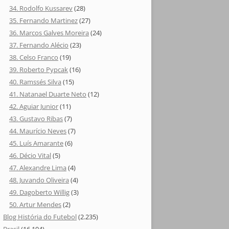
34. Rodolfo Kussarev
(28)
35. Fernando Martinez
(27)
36. Marcos Galves Moreira
(24)
37. Fernando Alécio
(23)
38. Celso Franco
(19)
39. Roberto Pypcak
(16)
40. Ramssés Silva
(15)
41. Natanael Duarte Neto
(12)
42. Aguiar Junior
(11)
43. Gustavo Ribas
(7)
44. Maurício Neves
(7)
45. Luís Amarante
(6)
46. Décio Vital
(5)
47. Alexandre Lima
(4)
48. Juvando Oliveira
(4)
49. Dagoberto Willig
(3)
50. Artur Mendes
(2)
Blog História do Futebol
(2.235)