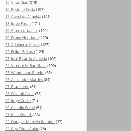
15. Vítor Dias
(219)
16. Rodolfo Stella
(197)
17. Auriel de Almeida
(191)
18. Jorge Farah
(171)
19. Cícero Urbanski
(159)
20. Diogo Henrique
(129)
21. Adalberto Klüser
(127)
22. Felipe Feitosa
(124)
23. José Ricardo Almeida
(106)
24. Vicente H. Baroffaldi
(100)
25. Wanderson Pereira
(85)
26. Alexandre Martins
(84)
27. Braz Leme
(81)
28. Gilvanir Alves
(78)
29. Jorge Costa
(71)
30. Claudio Freati
(51)
31. Kaio Knauth
(38)
32. Douglas Marcelo Rambor
(37)
33. Ruy Trida Júnior
(28)