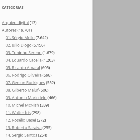
CATEGORIAS
Arquivo digital
(13)
Autores
(19.701)
01. Sérgio Mello
(7.642)
02. Julio Diogo
(5.156)
03. Toninho Sereno
(1.679)
04. Eduardo Cacella
(1.203)
05. Ricardo Amaral
(605)
06. Rodrigo Oliveira
(598)
07. Gerson Rodrigues
(552)
08. Gilberto Maluf
(506)
09. Antonio Mario Ielo
(466)
10. Michel McNish
(339)
11. Walter Íris
(298)
12. Rosélio Basei
(272)
13. Roberto Saraiva
(255)
14. Sergio Santos
(254)