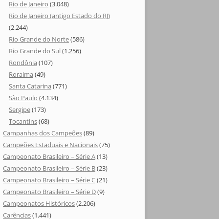
Rio de Janeiro
(3.048)
Rio de Janeiro (antigo Estado do RJ)
(2.244)
Rio Grande do Norte
(586)
Rio Grande do Sul
(1.256)
Rondônia
(107)
Roraima
(49)
Santa Catarina
(771)
São Paulo
(4.134)
Sergipe
(173)
Tocantins
(68)
Campanhas dos Campeões
(89)
Campeões Estaduais e Nacionais
(75)
Campeonato Brasileiro – Série A
(13)
Campeonato Brasileiro – Série B
(23)
Campeonato Brasileiro – Série C
(21)
Campeonato Brasileiro – Série D
(9)
Campeonatos Históricos
(2.206)
Carências
(1.441)