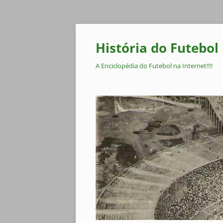
Pular
para
o
História do Futebol
conteúdo
A Enciclopédia do Futebol na Internet!!!!