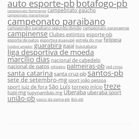
auto esporte-pb
botafogo-pb
campeonato gaúcho
campeonato fluminense
campeonato maranhense
campeonato paraibano
campeonato paraibano segunda divisão
campeonato paranaense
campinense
Clubes extintos
esporte-pb
felipeia
esporte de patos
esportiva guaxupé
estrela do mar
guarabira
itajaí
ituiutabana
futebol amador
liga desportiva de moeda
marcílio dias
nacional de cabedelo
palmeiras-pb
nacional de patos
oitizeiro
red cross
santos-pb
santa catarina
santa cruz-pb
sete de setembro-mg
sport joão pessoa
treze
São Luís
sport juiz de fora
torneio início
Uberaba
tupi-mg
uberaba sport
tupynambás-mg
união-pb
vasco da gama-pb
íbis-pb