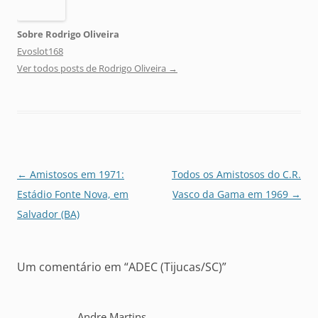
Sobre Rodrigo Oliveira
Evoslot168
Ver todos posts de Rodrigo Oliveira
→
Navegação
←
Amistosos em 1971:
Todos os Amistosos do C.R.
de
Estádio Fonte Nova, em
Vasco da Gama em 1969
→
posts
Salvador (BA)
Um comentário em “
ADEC (Tijucas/SC)
”
Andre Martins