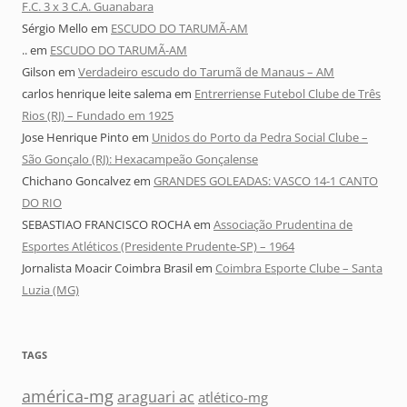
F.C. 3 x 3 C.A. Guanabara
Sérgio Mello
em
ESCUDO DO TARUMÃ-AM
..
em
ESCUDO DO TARUMÃ-AM
Gilson
em
Verdadeiro escudo do Tarumã de Manaus – AM
carlos henrique leite salema
em
Entrerriense Futebol Clube de Três
Rios (RJ) – Fundado em 1925
Jose Henrique Pinto
em
Unidos do Porto da Pedra Social Clube –
São Gonçalo (RJ): Hexacampeão Gonçalense
Chichano Goncalvez
em
GRANDES GOLEADAS: VASCO 14-1 CANTO
DO RIO
SEBASTIAO FRANCISCO ROCHA
em
Associação Prudentina de
Esportes Atléticos (Presidente Prudente-SP) – 1964
Jornalista Moacir Coimbra Brasil
em
Coimbra Esporte Clube – Santa
Luzia (MG)
TAGS
américa-mg
araguari ac
atlético-mg