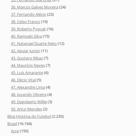
36. Marcos Galves Moreira
(24)
37. Fernando Alécio
(23)
38. Celso Franco
(19)
39. Roberto Pypcak
(16)
40. Ramssés Silva
(15)
41. Natanael Duarte Neto
(12)
42. Aguiar Junior
(11)
43. Gustavo Ribas
(7)
44. Maurício Neves
(7)
45. Luís Amarante
(6)
46. Décio Vital
(5)
47. Alexandre Lima
(4)
48. Juvando Oliveira
(4)
49. Dagoberto Willig
(3)
50. Artur Mendes
(2)
Blog História do Futebol
(2.235)
Brasil
(16.194)
Acre
(150)