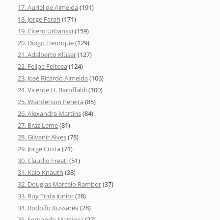
17. Auriel de Almeida
(191)
18. Jorge Farah
(171)
19. Cícero Urbanski
(159)
20. Diogo Henrique
(129)
21. Adalberto Klüser
(127)
22. Felipe Feitosa
(124)
23. José Ricardo Almeida
(106)
24. Vicente H. Baroffaldi
(100)
25. Wanderson Pereira
(85)
26. Alexandre Martins
(84)
27. Braz Leme
(81)
28. Gilvanir Alves
(78)
29. Jorge Costa
(71)
30. Claudio Freati
(51)
31. Kaio Knauth
(38)
32. Douglas Marcelo Rambor
(37)
33. Ruy Trida Júnior
(28)
34. Rodolfo Kussarev
(28)
35. Fernando Martinez
(27)