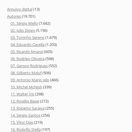
Arquivo digital
(13)
Autores
(19.701)
01. Sérgio Mello
(7.642)
02. Julio Diogo
(5.156)
03. Toninho Sereno
(1.679)
04. Eduardo Cacella
(1.203)
05. Ricardo Amaral
(605)
06. Rodrigo Oliveira
(598)
07. Gerson Rodrigues
(552)
08. Gilberto Maluf
(506)
09. Antonio Mario Ielo
(466)
10. Michel McNish
(339)
11. Walter Íris
(298)
12. Rosélio Basei
(272)
13. Roberto Saraiva
(255)
14. Sergio Santos
(254)
15. Vítor Dias
(219)
16. Rodolfo Stella
(197)