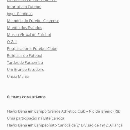
Imortais do Futebol
Jogos Perdidos
Memória do Futebol Cearense
Mundo dos Escudos
Museu Virtual do Futebol
O Gol
Pesquisadores Futebol Clube
Relíquias do Futebol
Tardes de Pacaembu
Um Grande Escudeiro
União Mania
ÚLTIMOS COMENTÁRIOS
Flávio Dana
em
Campo Grande Athletico Club – Rio de Janeiro (RJ):
Uma participação na Elite Carioca
Flávio Dana
em
Campeonato Carioca da 2ª Divisão de 1912: Alliança