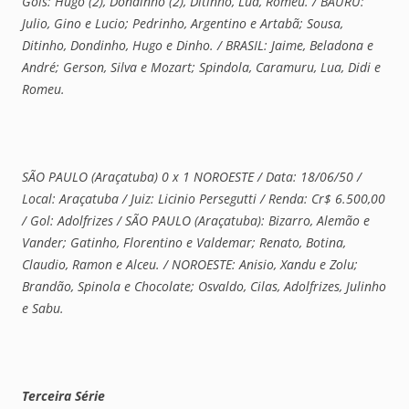
Gols: Hugo (2), Dondinho (2), Ditinho, Lua, Romeu. / BAURU:
Julio, Gino e Lucio; Pedrinho, Argentino e Artabã; Sousa,
Ditinho, Dondinho, Hugo e Dinho. / BRASIL: Jaime, Beladona e
André; Gerson, Silva e Mozart; Spindola, Caramuru, Lua, Didi e
Romeu.
SÃO PAULO (Araçatuba) 0 x 1 NOROESTE / Data: 18/06/50 /
Local: Araçatuba / Juiz: Licinio Persegutti / Renda: Cr$ 6.500,00
/ Gol: Adolfrizes / SÃO PAULO (Araçatuba): Bizarro, Alemão e
Vander; Gatinho, Florentino e Valdemar; Renato, Botina,
Claudio, Ramon e Alceu. / NOROESTE: Anisio, Xandu e Zolu;
Brandão, Spinola e Chocolate; Osvaldo, Cilas, Adolfrizes, Julinho
e Sabu.
Terceira Série