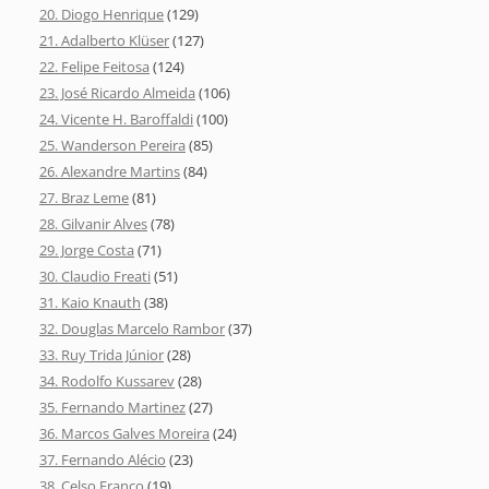
20. Diogo Henrique
(129)
21. Adalberto Klüser
(127)
22. Felipe Feitosa
(124)
23. José Ricardo Almeida
(106)
24. Vicente H. Baroffaldi
(100)
25. Wanderson Pereira
(85)
26. Alexandre Martins
(84)
27. Braz Leme
(81)
28. Gilvanir Alves
(78)
29. Jorge Costa
(71)
30. Claudio Freati
(51)
31. Kaio Knauth
(38)
32. Douglas Marcelo Rambor
(37)
33. Ruy Trida Júnior
(28)
34. Rodolfo Kussarev
(28)
35. Fernando Martinez
(27)
36. Marcos Galves Moreira
(24)
37. Fernando Alécio
(23)
38. Celso Franco
(19)