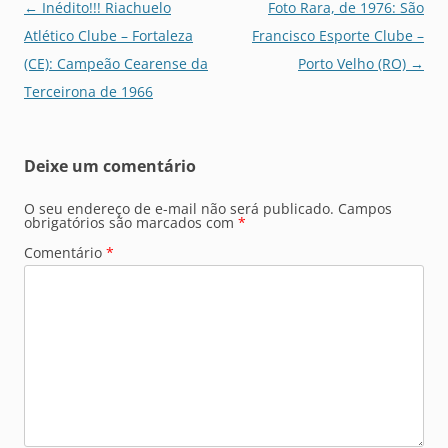
Navegação
←
Inédito!!! Riachuelo
Foto Rara, de 1976: São
de
Atlético Clube – Fortaleza
Francisco Esporte Clube –
posts
(CE): Campeão Cearense da
Porto Velho (RO)
→
Terceirona de 1966
Deixe um comentário
O seu endereço de e-mail não será publicado.
Campos
obrigatórios são marcados com
*
Comentário
*