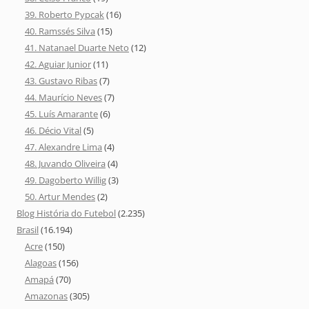
39. Roberto Pypcak
(16)
40. Ramssés Silva
(15)
41. Natanael Duarte Neto
(12)
42. Aguiar Junior
(11)
43. Gustavo Ribas
(7)
44. Maurício Neves
(7)
45. Luís Amarante
(6)
46. Décio Vital
(5)
47. Alexandre Lima
(4)
48. Juvando Oliveira
(4)
49. Dagoberto Willig
(3)
50. Artur Mendes
(2)
Blog História do Futebol
(2.235)
Brasil
(16.194)
Acre
(150)
Alagoas
(156)
Amapá
(70)
Amazonas
(305)