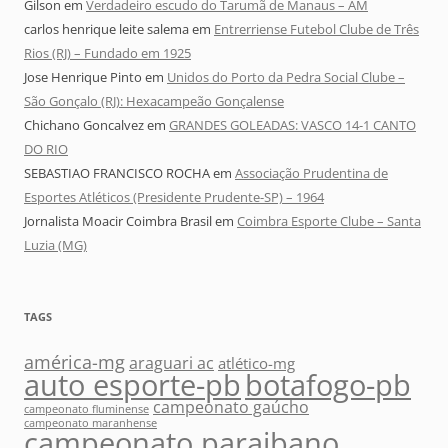
Gilson
em
Verdadeiro escudo do Tarumã de Manaus – AM
carlos henrique leite salema
em
Entrerriense Futebol Clube de Três
Rios (RJ) – Fundado em 1925
Jose Henrique Pinto
em
Unidos do Porto da Pedra Social Clube –
São Gonçalo (RJ): Hexacampeão Gonçalense
Chichano Goncalvez
em
GRANDES GOLEADAS: VASCO 14-1 CANTO
DO RIO
SEBASTIAO FRANCISCO ROCHA
em
Associação Prudentina de
Esportes Atléticos (Presidente Prudente-SP) – 1964
Jornalista Moacir Coimbra Brasil
em
Coimbra Esporte Clube – Santa
Luzia (MG)
TAGS
américa-mg
araguari ac
atlético-mg
auto esporte-pb
botafogo-pb
campeonato gaúcho
campeonato fluminense
campeonato maranhense
campeonato paraibano