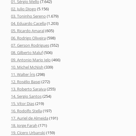
01. Sérgio Mello
(7.642)
02. Julio Diogo
(5.156)
03. Toninho Sereno
(1.679)
04. Eduardo Cacella
(1.203)
05. Ricardo Amaral
(605)
06. Rodrigo Oliveira
(598)
07. Gerson Rodrigues
(552)
08. Gilberto Maluf
(506)
09. Antonio Mario Ielo
(466)
10. Michel McNish
(339)
11. Walter Íris
(298)
12. Rosélio Basei
(272)
13. Roberto Saraiva
(255)
14. Sergio Santos
(254)
15. Vítor Dias
(219)
16. Rodolfo Stella
(197)
17. Auriel de Almeida
(191)
18. Jorge Farah
(171)
19. Cícero Urbanski
(159)