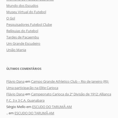
Mundo dos Escudos
Museu Virtual do Futebol
O Gol
Pesquisadores Futebol Clube
Relíquias do Futebol
Tardes de Pacaembu
Um Grande Escudeiro
União Mania
ÚLTIMOS COMENTÁRIOS
Flávio Dana
em
Campo Grande Athletico Club – Rio de Janeiro (RJ):
Uma participação na Elite Carioca
Flávio Dana
em
Campeonato Carioca da 2ª Divisão de 1912: Alliança
F.C. 3 x 3 C.A. Guanabara
Sérgio Mello
em
ESCUDO DO TARUMÃ-AM
..
em
ESCUDO DO TARUMÃ-AM