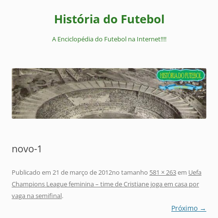
Pular
para
História do Futebol
o
conteúdo
A Enciclopédia do Futebol na Internet!!!!
novo-1
Publicado em
21 de março de 2012
no tamanho
581 × 263
em
Uefa
Champions League feminina – time de Cristiane joga em casa por
vaga na semifinal
.
Próximo →