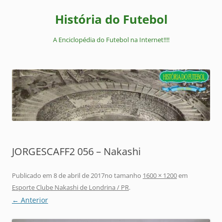
Pular
para
História do Futebol
o
conteúdo
A Enciclopédia do Futebol na Internet!!!!
JORGESCAFF2 056 – Nakashi
Publicado em
8 de abril de 2017
no tamanho
1600 × 1200
em
Esporte Clube Nakashi de Londrina / PR
.
← Anterior