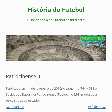
Pular
para
História do Futebol
o
conteúdo
A Enciclopédia do Futebol na Internet!!!!
Patrocinense 3
Publicado em
14 de fevereiro de 2016
no tamanho
744 × 538
em
Sociedade Esportiva Patrocinense (Patrocínio-MG) muda pela
terceira vez de escudo
.
← Anterior
Próximo →