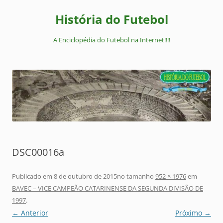
Pular
para
História do Futebol
o
conteúdo
A Enciclopédia do Futebol na Internet!!!!
DSC00016a
Publicado em
8 de outubro de 2015
no tamanho
952 × 1976
em
BAVEC – VICE CAMPEÃO CATARINENSE DA SEGUNDA DIVISÃO DE
1997
.
← Anterior
Próximo →