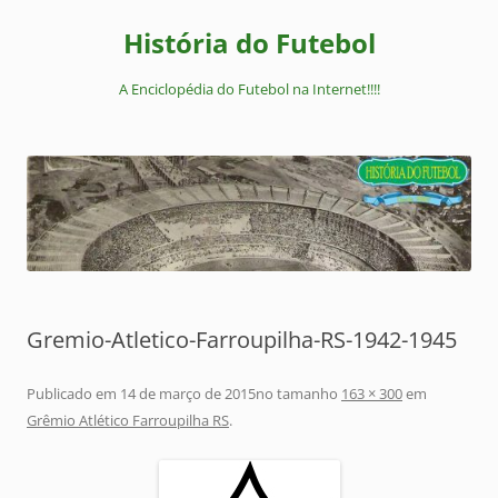
Pular
para
História do Futebol
o
conteúdo
A Enciclopédia do Futebol na Internet!!!!
Gremio-Atletico-Farroupilha-RS-1942-1945
Publicado em
14 de março de 2015
no tamanho
163 × 300
em
Grêmio Atlético Farroupilha RS
.