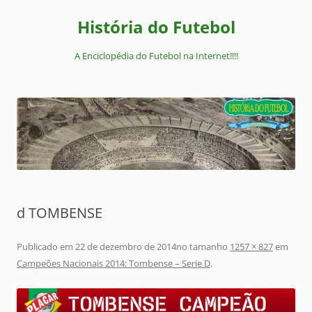
Pular
para
História do Futebol
o
conteúdo
A Enciclopédia do Futebol na Internet!!!!
d TOMBENSE
Publicado em
22 de dezembro de 2014
no tamanho
1257 × 827
em
Campeões Nacionais 2014: Tombense – Serie D
.