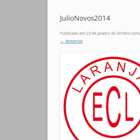
JulioNovos2014
Publicado em
23 de janeiro de 2014
no tam
← Anterior