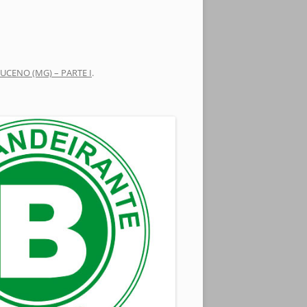
UCENO (MG) – PARTE I
.