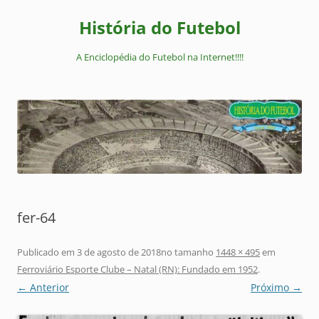
Pular
para
História do Futebol
o
conteúdo
A Enciclopédia do Futebol na Internet!!!!
fer-64
Publicado em
3 de agosto de 2018
no tamanho
1448 × 495
em
Ferroviário Esporte Clube – Natal (RN): Fundado em 1952
.
← Anterior
Próximo →