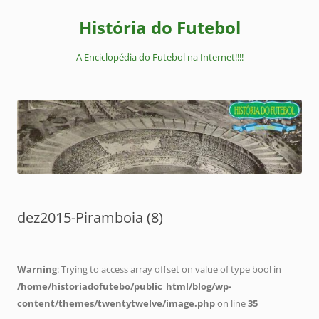
Pular
para
História do Futebol
o
conteúdo
A Enciclopédia do Futebol na Internet!!!!
dez2015-Piramboia (8)
Warning
: Trying to access array offset on value of type bool in
/home/historiadofutebo/public_html/blog/wp-
content/themes/twentytwelve/image.php
on line
35