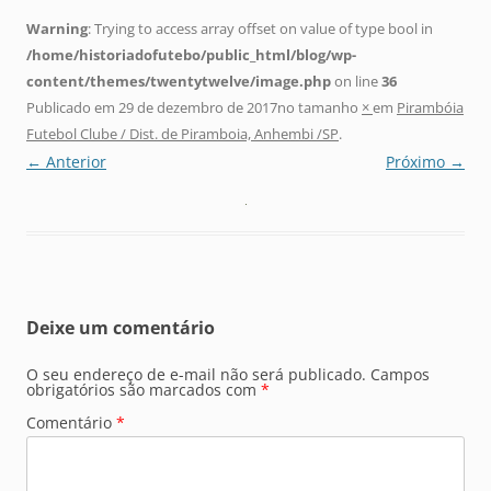
Warning
: Trying to access array offset on value of type bool in
/home/historiadofutebo/public_html/blog/wp-
content/themes/twentytwelve/image.php
on line
36
Publicado em
29 de dezembro de 2017
no tamanho
×
em
Pirambóia
Futebol Clube / Dist. de Piramboia, Anhembi /SP
.
← Anterior
Próximo →
Deixe um comentário
O seu endereço de e-mail não será publicado.
Campos
obrigatórios são marcados com
*
Comentário
*