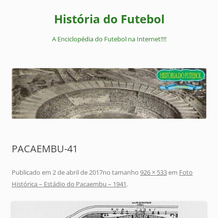
Pular
para
História do Futebol
o
conteúdo
A Enciclopédia do Futebol na Internet!!!!
PACAEMBU-41
Publicado em
2 de abril de 2017
no tamanho
926 × 533
em
Foto
Histórica – Estádio do Pacaembu – 1941
.