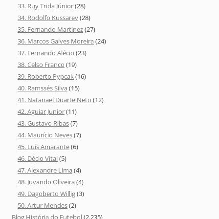
33. Ruy Trida Júnior
(28)
34. Rodolfo Kussarev
(28)
35. Fernando Martinez
(27)
36. Marcos Galves Moreira
(24)
37. Fernando Alécio
(23)
38. Celso Franco
(19)
39. Roberto Pypcak
(16)
40. Ramssés Silva
(15)
41. Natanael Duarte Neto
(12)
42. Aguiar Junior
(11)
43. Gustavo Ribas
(7)
44. Maurício Neves
(7)
45. Luís Amarante
(6)
46. Décio Vital
(5)
47. Alexandre Lima
(4)
48. Juvando Oliveira
(4)
49. Dagoberto Willig
(3)
50. Artur Mendes
(2)
Blog História do Futebol
(2.235)