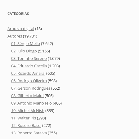
CATEGORIAS
Arquivo digital
(13)
Autores
(19.701)
01. Sérgio Mello
(7.642)
02. Julio Diogo
(5.156)
03. Toninho Sereno
(1.679)
04. Eduardo Cacella
(1.203)
05. Ricardo Amaral
(605)
06. Rodrigo Oliveira
(598)
07. Gerson Rodrigues
(552)
08. Gilberto Maluf
(506)
09. Antonio Mario Ielo
(466)
10. Michel McNish
(339)
11. Walter Íris
(298)
12. Rosélio Basei
(272)
13. Roberto Saraiva
(255)