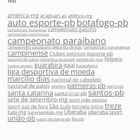
TAGS
américa-mg
araguari ac
atlético-mg
auto esporte-pb
botafogo-pb
campeonato gaúcho
campeonato fluminense
campeonato maranhense
campeonato paraibano
campeonato paraibano segunda divisão
campeonato paranaense
campinense
Clubes extintos
esporte-pb
felipeia
esporte de patos
esportiva guaxupé
estrela do mar
guarabira
itajaí
ituiutabana
futebol amador
liga desportiva de moeda
marcílio dias
nacional de cabedelo
palmeiras-pb
nacional de patos
oitizeiro
red cross
santos-pb
santa catarina
santa cruz-pb
sete de setembro-mg
sport joão pessoa
treze
São Luís
sport juiz de fora
torneio início
Uberaba
tupi-mg
uberaba sport
tupynambás-mg
união-pb
vasco da gama-pb
íbis-pb