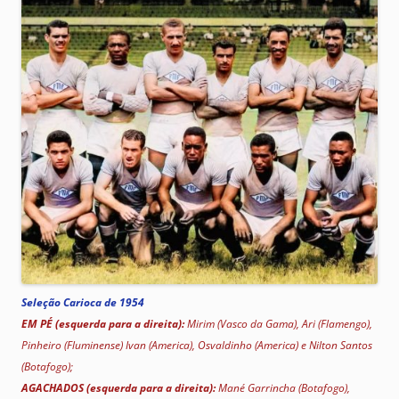
Seleção Carioca de 1954
EM PÉ (esquerda para a direita):
Mirim (Vasco da Gama), Ari (Flamengo),
Pinheiro (Fluminense) Ivan (America), Osvaldinho (America) e Nilton Santos
(Botafogo);
AGACHADOS (esquerda para a direita):
Mané Garrincha (Botafogo),