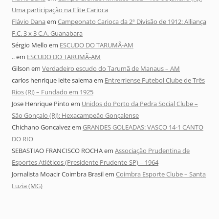
Uma participação na Elite Carioca
Flávio Dana
em
Campeonato Carioca da 2ª Divisão de 1912: Alliança
F.C. 3 x 3 C.A. Guanabara
Sérgio Mello
em
ESCUDO DO TARUMÃ-AM
..
em
ESCUDO DO TARUMÃ-AM
Gilson
em
Verdadeiro escudo do Tarumã de Manaus – AM
carlos henrique leite salema
em
Entrerriense Futebol Clube de Três
Rios (RJ) – Fundado em 1925
Jose Henrique Pinto
em
Unidos do Porto da Pedra Social Clube –
São Gonçalo (RJ): Hexacampeão Gonçalense
Chichano Goncalvez
em
GRANDES GOLEADAS: VASCO 14-1 CANTO
DO RIO
SEBASTIAO FRANCISCO ROCHA
em
Associação Prudentina de
Esportes Atléticos (Presidente Prudente-SP) – 1964
Jornalista Moacir Coimbra Brasil
em
Coimbra Esporte Clube – Santa
Luzia (MG)