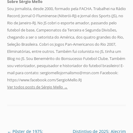
Sobre Sérgio Mello
Sou jornalista, desde 2000, formado pela FACHA. Trabalhei na Rádio
Record; Jornal O Fluminense (Niterói-RJ) e Jornal dos Sports (JS), no
Rio de Janeiro-RJ. No JS cobri o esporte amador, passando pelo
futebol de base, Campeonatos da Terceira e Segunda Divisões,
chegando a ser o setorista do América, dos quatro grandes do Rio,
Seleção Brasileira. Cobri os Jogos Pan-Americanos do Rio 2007,
Eliminatórias, entre outros. Também fui colunista no JS, tinha um
Blog no JS. Sou Benemérito do Bonsucesso Futebol Clube. Também
sou vetorizador, pesquisador e historiador do futebol brasileiro! E-
mail para contato: sergiomellojornalismo@msn.com Facebook:
https://www.facebook.com/SergioMello.RJ
Ver todos posts de Sérgio Mello
→
Navegação
←
Pôster de 1975:
Distintivo de 2025: Alecrim