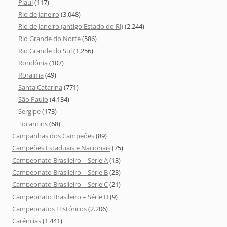
Piauí
(117)
Rio de Janeiro
(3.048)
Rio de Janeiro (antigo Estado do RJ)
(2.244)
Rio Grande do Norte
(586)
Rio Grande do Sul
(1.256)
Rondônia
(107)
Roraima
(49)
Santa Catarina
(771)
São Paulo
(4.134)
Sergipe
(173)
Tocantins
(68)
Campanhas dos Campeões
(89)
Campeões Estaduais e Nacionais
(75)
Campeonato Brasileiro – Série A
(13)
Campeonato Brasileiro – Série B
(23)
Campeonato Brasileiro – Série C
(21)
Campeonato Brasileiro – Série D
(9)
Campeonatos Históricos
(2.206)
Carências
(1.441)