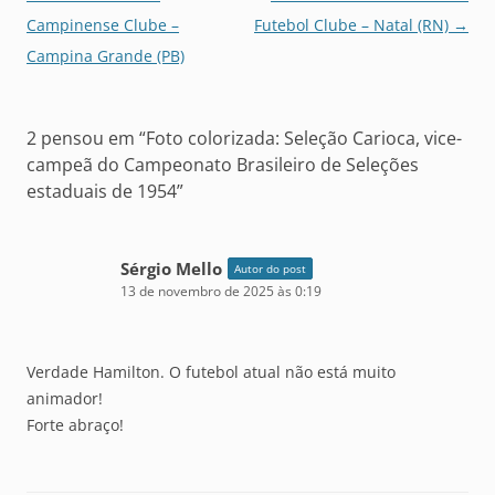
de
Campinense Clube –
Futebol Clube – Natal (RN)
→
posts
Campina Grande (PB)
2 pensou em “
Foto colorizada: Seleção Carioca, vice-
campeã do Campeonato Brasileiro de Seleções
estaduais de 1954
”
Sérgio Mello
Autor do post
13 de novembro de 2025 às 0:19
Verdade Hamilton. O futebol atual não está muito
animador!
Forte abraço!