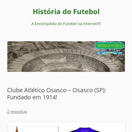
Pular
para
História do Futebol
o
conteúdo
A Enciclopédia do Futebol na Internet!!!!
Clube Atlético Osasco – Osasco (SP):
Fundado em 1914!
2 respostas