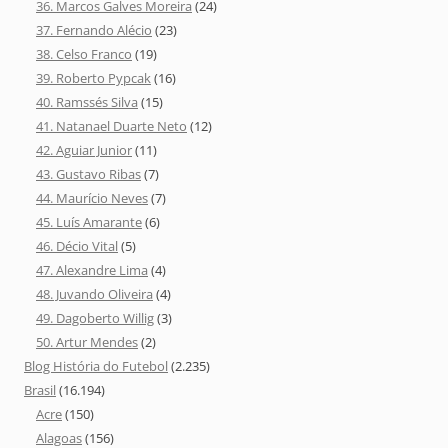
36. Marcos Galves Moreira
(24)
37. Fernando Alécio
(23)
38. Celso Franco
(19)
39. Roberto Pypcak
(16)
40. Ramssés Silva
(15)
41. Natanael Duarte Neto
(12)
42. Aguiar Junior
(11)
43. Gustavo Ribas
(7)
44. Maurício Neves
(7)
45. Luís Amarante
(6)
46. Décio Vital
(5)
47. Alexandre Lima
(4)
48. Juvando Oliveira
(4)
49. Dagoberto Willig
(3)
50. Artur Mendes
(2)
Blog História do Futebol
(2.235)
Brasil
(16.194)
Acre
(150)
Alagoas
(156)