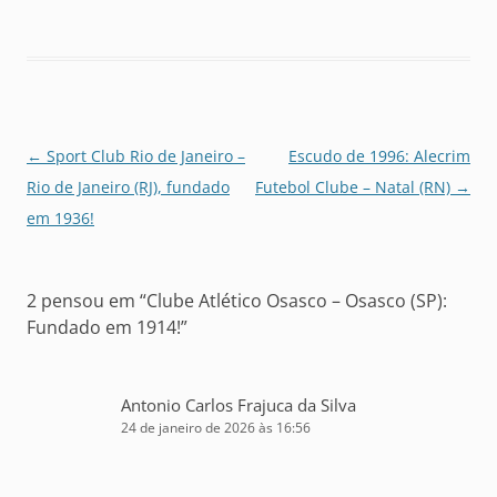
Navegação
←
Sport Club Rio de Janeiro –
Escudo de 1996: Alecrim
de
Rio de Janeiro (RJ), fundado
Futebol Clube – Natal (RN)
→
posts
em 1936!
2 pensou em “
Clube Atlético Osasco – Osasco (SP):
Fundado em 1914!
”
Antonio Carlos Frajuca da Silva
24 de janeiro de 2026 às 16:56