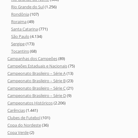
Rio Grande do Sul
(1.256)
Rondônia
(107)
Roraima
(49)
Santa Catarina
(771)
São Paulo
(4.134)
Sergipe
(173)
Tocantins
(68)
Campanhas dos Campeões
(89)
Campeões Estaduais e Nacionais
(75)
Campeonato Brasileiro – Série A
(13)
Campeonato Brasileiro – Série B
(23)
Campeonato Brasileiro – Série C
(21)
Campeonato Brasileiro – Série D
(9)
Campeonatos Históricos
(2.206)
Carências
(1.441)
Clubes de Futebol
(101)
Copa do Nordeste
(36)
Copa Verde
(2)