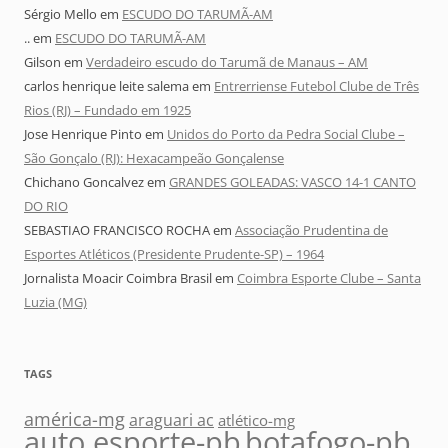
Sérgio Mello
em
ESCUDO DO TARUMÃ-AM
..
em
ESCUDO DO TARUMÃ-AM
Gilson
em
Verdadeiro escudo do Tarumã de Manaus – AM
carlos henrique leite salema
em
Entrerriense Futebol Clube de Três
Rios (RJ) – Fundado em 1925
Jose Henrique Pinto
em
Unidos do Porto da Pedra Social Clube –
São Gonçalo (RJ): Hexacampeão Gonçalense
Chichano Goncalvez
em
GRANDES GOLEADAS: VASCO 14-1 CANTO
DO RIO
SEBASTIAO FRANCISCO ROCHA
em
Associação Prudentina de
Esportes Atléticos (Presidente Prudente-SP) – 1964
Jornalista Moacir Coimbra Brasil
em
Coimbra Esporte Clube – Santa
Luzia (MG)
TAGS
américa-mg
araguari ac
atlético-mg
auto esporte-pb
botafogo-pb