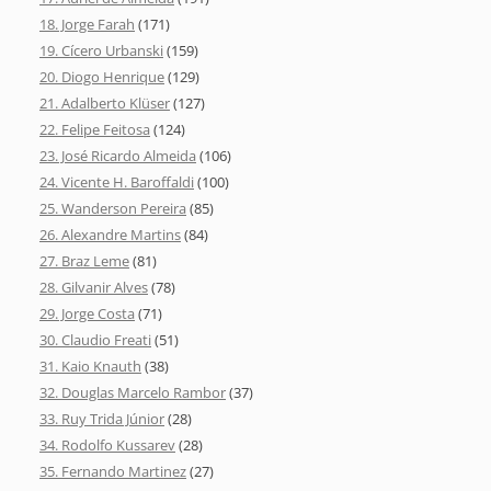
18. Jorge Farah
(171)
19. Cícero Urbanski
(159)
20. Diogo Henrique
(129)
21. Adalberto Klüser
(127)
22. Felipe Feitosa
(124)
23. José Ricardo Almeida
(106)
24. Vicente H. Baroffaldi
(100)
25. Wanderson Pereira
(85)
26. Alexandre Martins
(84)
27. Braz Leme
(81)
28. Gilvanir Alves
(78)
29. Jorge Costa
(71)
30. Claudio Freati
(51)
31. Kaio Knauth
(38)
32. Douglas Marcelo Rambor
(37)
33. Ruy Trida Júnior
(28)
34. Rodolfo Kussarev
(28)
35. Fernando Martinez
(27)