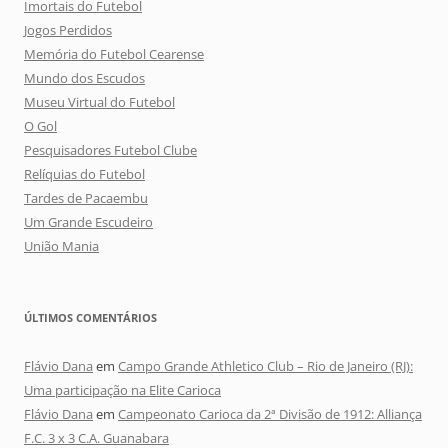
Imortais do Futebol
Jogos Perdidos
Memória do Futebol Cearense
Mundo dos Escudos
Museu Virtual do Futebol
O Gol
Pesquisadores Futebol Clube
Relíquias do Futebol
Tardes de Pacaembu
Um Grande Escudeiro
União Mania
ÚLTIMOS COMENTÁRIOS
Flávio Dana
em
Campo Grande Athletico Club – Rio de Janeiro (RJ):
Uma participação na Elite Carioca
Flávio Dana
em
Campeonato Carioca da 2ª Divisão de 1912: Alliança
F.C. 3 x 3 C.A. Guanabara