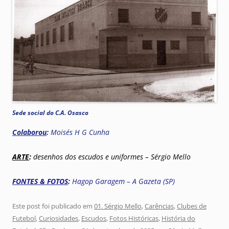
Sede social do C.A. Osasco
Colaborou
:
Moisés H G Cunha
ARTE
:
desenhos dos escudos e uniformes – Sérgio Mello
FONTES & FOTOS
:
Hagop Garagem – A Gazeta (SP)
Este post foi publicado em
01. Sérgio Mello
,
Carências
,
Clubes de
Futebol
,
Curiosidades
,
Escudos
,
Fotos Históricas
,
História do