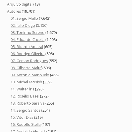
Arquivo digital
(13)
Autores
(19.701)
01. Sérgio Mello
(7.642)
02. Julio Diogo
(5.156)
03. Toninho Sereno
(1.679)
04. Eduardo Cacella
(1.203)
05. Ricardo Amaral
(605)
06. Rodrigo Oliveira
(598)
07. Gerson Rodrigues
(552)
08. Gilberto Maluf
(506)
09. Antonio Mario Ielo
(466)
10. Michel McNish
(339)
11. Walter Íris
(298)
12. Rosélio Basei
(272)
13. Roberto Saraiva
(255)
14. Sergio Santos
(254)
15. Vítor Dias
(219)
16. Rodolfo Stella
(197)
17. Auriel de Almeida
(191)