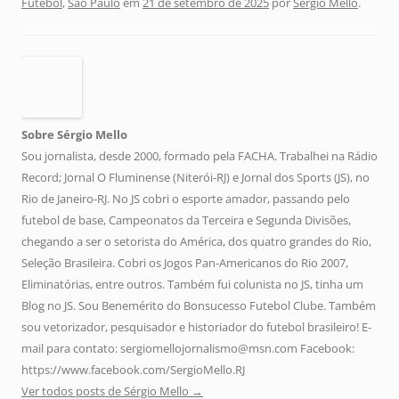
Futebol
,
São Paulo
em
21 de setembro de 2025
por
Sérgio Mello
.
Sobre Sérgio Mello
Sou jornalista, desde 2000, formado pela FACHA. Trabalhei na Rádio
Record; Jornal O Fluminense (Niterói-RJ) e Jornal dos Sports (JS), no
Rio de Janeiro-RJ. No JS cobri o esporte amador, passando pelo
futebol de base, Campeonatos da Terceira e Segunda Divisões,
chegando a ser o setorista do América, dos quatro grandes do Rio,
Seleção Brasileira. Cobri os Jogos Pan-Americanos do Rio 2007,
Eliminatórias, entre outros. Também fui colunista no JS, tinha um
Blog no JS. Sou Benemérito do Bonsucesso Futebol Clube. Também
sou vetorizador, pesquisador e historiador do futebol brasileiro! E-
mail para contato: sergiomellojornalismo@msn.com Facebook:
https://www.facebook.com/SergioMello.RJ
Ver todos posts de Sérgio Mello
→