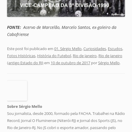
FONTE:
Acervo de Marcelão, Marcelo Santos, ex-goleiro da
Cabofriense
Este post foi publicado em
01. Sérgio Mello
,
Curiosidades
,
Escudos
,
Fotos Históricas
,
História do Futebol
,
Rio de Janeiro
,
Rio de Janeiro
(antigo Estado do RJ)
em
10 de outubro de 2017
por
Sérgio Mello
.
Sobre Sérgio Mello
Sou jornalista, desde 2000, formado pela FACHA. Trabalhei na Rádio
Record; Jornal O Fluminense (Niterói-RJ) e Jornal dos Sports (JS), no
Rio de Janeiro-RJ. No JS cobri o esporte amador, passando pelo