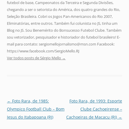
futebol de base, Campeonatos da Terceira e Segunda Divisões,
chegando a ser o setorista do América, dos quatro grandes do Rio,
Seleção Brasileira. Cobri os Jogos Pan-Americanos do Rio 2007,
Eliminatórias, entre outros. Também fui colunista no JS, tinha um
Blog no JS. Sou Benemérito do Bonsucesso Futebol Clube. Também
sou vetorizador, pesquisador e historiador do futebol brasileiro! E-
mail para contato: sergiomellojornalismo@msn.com Facebook:
https://www.facebook.com/SergioMello.RJ
Ver todos posts de Sérgio Mello
→
Navegação
←
Foto Rara, de 1985:
Foto Rara, de 1993: Esporte
de
Olympico Football Club – Bom
Clube Cachoeirense –
posts
Jesus do Itabapoana (RJ)
Cachoeiras de Macacu (RJ)
→