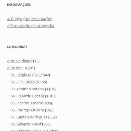
INFORMAÇÕES
© Copyright (Reclamação)
A formatação da ortografia
CATEGORIAS
Arquivo digital
(13)
Autores
(19.701)
01. Sérgio Mello
(7.642)
02. Julio Diogo
(5.156)
03. Toninho Sereno
(1.679)
04. Eduardo Cacella
(1.203)
05. Ricardo Amaral
(605)
06. Rodrigo Oliveira
(598)
07. Gerson Rodrigues
(552)
08. Gilberto Maluf
(506)