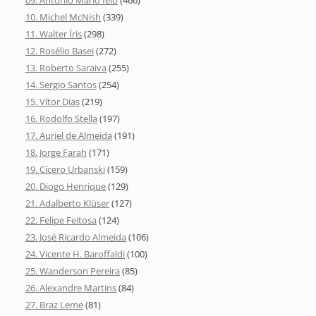
09. Antonio Mario Ielo
(466)
10. Michel McNish
(339)
11. Walter Íris
(298)
12. Rosélio Basei
(272)
13. Roberto Saraiva
(255)
14. Sergio Santos
(254)
15. Vítor Dias
(219)
16. Rodolfo Stella
(197)
17. Auriel de Almeida
(191)
18. Jorge Farah
(171)
19. Cícero Urbanski
(159)
20. Diogo Henrique
(129)
21. Adalberto Klüser
(127)
22. Felipe Feitosa
(124)
23. José Ricardo Almeida
(106)
24. Vicente H. Baroffaldi
(100)
25. Wanderson Pereira
(85)
26. Alexandre Martins
(84)
27. Braz Leme
(81)