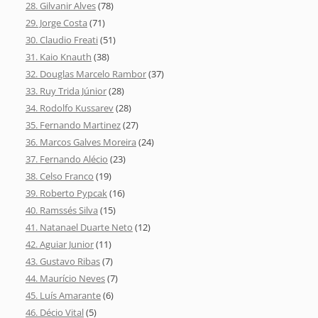
28. Gilvanir Alves
(78)
29. Jorge Costa
(71)
30. Claudio Freati
(51)
31. Kaio Knauth
(38)
32. Douglas Marcelo Rambor
(37)
33. Ruy Trida Júnior
(28)
34. Rodolfo Kussarev
(28)
35. Fernando Martinez
(27)
36. Marcos Galves Moreira
(24)
37. Fernando Alécio
(23)
38. Celso Franco
(19)
39. Roberto Pypcak
(16)
40. Ramssés Silva
(15)
41. Natanael Duarte Neto
(12)
42. Aguiar Junior
(11)
43. Gustavo Ribas
(7)
44. Maurício Neves
(7)
45. Luís Amarante
(6)
46. Décio Vital
(5)