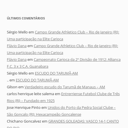
ÚLTIMOS COMENTÁRIOS
Sérgio Mello
em
Campo Grande Athletico Club – Rio de Janeiro (RJ):
Uma participação na Elite Carioca
Flávio Dana
em
Campo Grande Athletico Club – Rio de Janeiro (RJ):
Uma participação na Elite Carioca
Flávio Dana
em
Campeonato Carioca da 2ª Divisão de 1912: Alliança
F.C. 3 x 3 C.A. Guanabara
Sérgio Mello
em
ESCUDO DO TARUMÃ-AM
..
em
ESCUDO DO TARUMÃ-AM
Gilson
em
Verdadeiro escudo do Tarumã de Manaus – AM
carlos henrique leite salema
em
Entrerriense Futebol Clube de Três
Rios (RJ) – Fundado em 1925
Jose Henrique Pinto
em
Unidos do Porto da Pedra Social Clube –
São Gonçalo (RJ): Hexacampeão Gonçalense
Chichano Goncalvez
em
GRANDES GOLEADAS: VASCO 14-1 CANTO