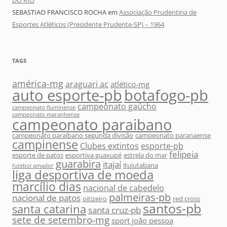
DO RIO
SEBASTIAO FRANCISCO ROCHA
em
Associação Prudentina de
Esportes Atléticos (Presidente Prudente-SP) – 1964
TAGS
américa-mg
araguari ac
atlético-mg
auto esporte-pb
botafogo-pb
campeonato gaúcho
campeonato fluminense
campeonato maranhense
campeonato paraibano
campeonato paraibano segunda divisão
campeonato paranaense
campinense
Clubes extintos
esporte-pb
felipeia
esporte de patos
esportiva guaxupé
estrela do mar
guarabira
itajaí
ituiutabana
futebol amador
liga desportiva de moeda
marcílio dias
nacional de cabedelo
palmeiras-pb
nacional de patos
oitizeiro
red cross
santos-pb
santa catarina
santa cruz-pb
sete de setembro-mg
sport joão pessoa