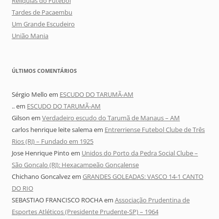
Relíquias do Futebol
Tardes de Pacaembu
Um Grande Escudeiro
União Mania
ÚLTIMOS COMENTÁRIOS
Sérgio Mello
em
ESCUDO DO TARUMÃ-AM
..
em
ESCUDO DO TARUMÃ-AM
Gilson
em
Verdadeiro escudo do Tarumã de Manaus – AM
carlos henrique leite salema
em
Entrerriense Futebol Clube de Três
Rios (RJ) – Fundado em 1925
Jose Henrique Pinto
em
Unidos do Porto da Pedra Social Clube –
São Gonçalo (RJ): Hexacampeão Gonçalense
Chichano Goncalvez
em
GRANDES GOLEADAS: VASCO 14-1 CANTO
DO RIO
SEBASTIAO FRANCISCO ROCHA
em
Associação Prudentina de
Esportes Atléticos (Presidente Prudente-SP) – 1964