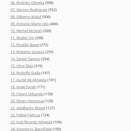
06. Rodrigo Oliveira
(598)
07. Gerson Rodrigues
(552)
08. Gilberto Maluf
(506)
09. Antonio Mario Ielo
(466)
10. Michel McNish
(339)
11. Walter Íris
(298)
12. Rosélio Basei
(272)
13. Roberto Saraiva
(255)
14. Sergio Santos
(254)
15. Vítor Dias
(219)
16. Rodolfo Stella
(197)
17. Auriel de Almeida
(191)
18. Jorge Farah
(171)
19. Cícero Urbanski
(159)
20. Diogo Henrique
(129)
21. Adalberto Klüser
(127)
22. Felipe Feitosa
(124)
23. José Ricardo Almeida
(106)
24. Vicente H. Baroffaldi
(100)