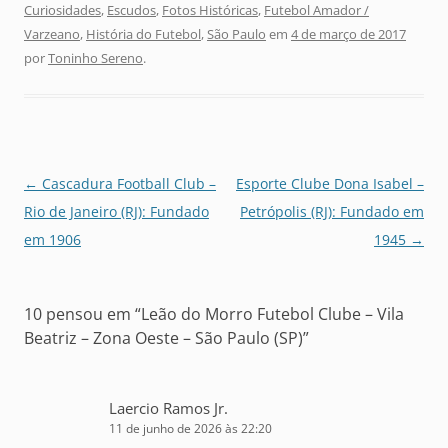
Curiosidades
,
Escudos
,
Fotos Históricas
,
Futebol Amador /
Varzeano
,
História do Futebol
,
São Paulo
em
4 de março de 2017
por
Toninho Sereno
.
Navegação
←
Cascadura Football Club –
Esporte Clube Dona Isabel –
de
Rio de Janeiro (RJ): Fundado
Petrópolis (RJ): Fundado em
posts
em 1906
1945
→
10 pensou em “
Leão do Morro Futebol Clube – Vila
Beatriz – Zona Oeste – São Paulo (SP)
”
Laercio Ramos Jr.
11 de junho de 2026 às 22:20