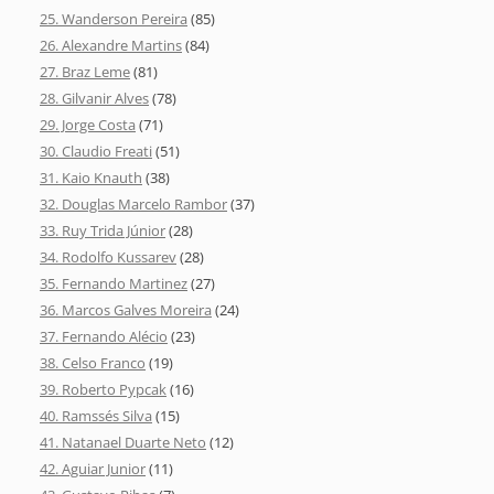
25. Wanderson Pereira
(85)
26. Alexandre Martins
(84)
27. Braz Leme
(81)
28. Gilvanir Alves
(78)
29. Jorge Costa
(71)
30. Claudio Freati
(51)
31. Kaio Knauth
(38)
32. Douglas Marcelo Rambor
(37)
33. Ruy Trida Júnior
(28)
34. Rodolfo Kussarev
(28)
35. Fernando Martinez
(27)
36. Marcos Galves Moreira
(24)
37. Fernando Alécio
(23)
38. Celso Franco
(19)
39. Roberto Pypcak
(16)
40. Ramssés Silva
(15)
41. Natanael Duarte Neto
(12)
42. Aguiar Junior
(11)